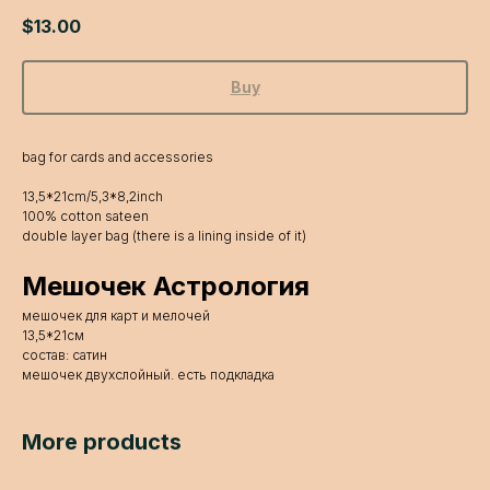
$
13.00
Buy
bag for cards and accessories
13,5*21cm/5,3*8,2inch
100% cotton sateen
double layer bag (there is a lining inside of it)
Мешочек Астрология
мешочек для карт и мелочей
13,5*21см
состав: сатин
мешочек двухслойный. есть подкладка
More products