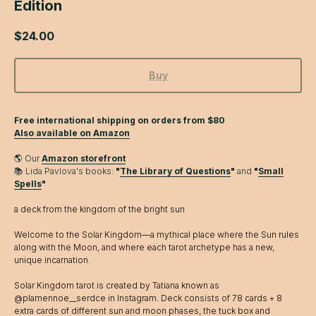
Edition
$
24.00
Buy
Free international shipping on orders from $80
Also available on Amazon
🌎 Our
Amazon storefront
📚 Lida Pavlova's books:
"
The Library of Questions
"
and
"
Small
Spells
"
a deck from the kingdom of the bright sun
Welcome to the Solar Kingdom—a mythical place where the Sun rules
along with the Moon, and where each tarot archetype has a new,
unique incarnation.
Solar Kingdom tarot is created by Tatiana known as
@plamennoe__serdce in Instagram. Deck consists of 78 cards + 8
extra cards of different sun and moon phases, the tuck box and