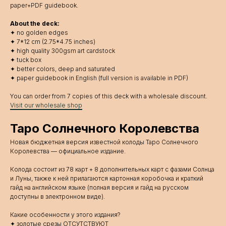
paper+PDF guidebook.
About the deck:
✦ no golden edges
✦ 7*12 cm (2.75*4.75 inches)
✦ high quality 300gsm art cardstock
✦ tuck box
✦ better colors, deep and saturated
✦ paper guidebook in English (full version is available in PDF)
You can order from 7 copies of this deck with a wholesale discount.
Visit our wholesale shop
Таро Солнечного Королевства
Новая бюджетная версия известной колоды Таро Солнечного
Королевства — официальное издание.
Колода состоит из 78 карт + 8 дополнительных карт с фазами Солнца
и Луны, также к ней прилагаются картонная коробочка и краткий
гайд на английском языке (полная версия и гайд на русском
доступны в электронном виде).
Какие особенности у этого издания?
✦ золотые срезы ОТСУТСТВУЮТ