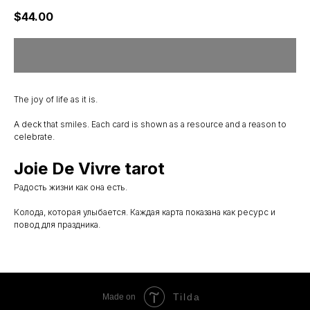
$
44.00
The joy of life as it is.
A deck that smiles. Each card is shown as a resource and a reason to
celebrate.
Joie De Vivre tarot
Радость жизни как она есть.
Колода, которая улыбается. Каждая карта показана как ресурс и
повод для праздника.
Tilda
Made on