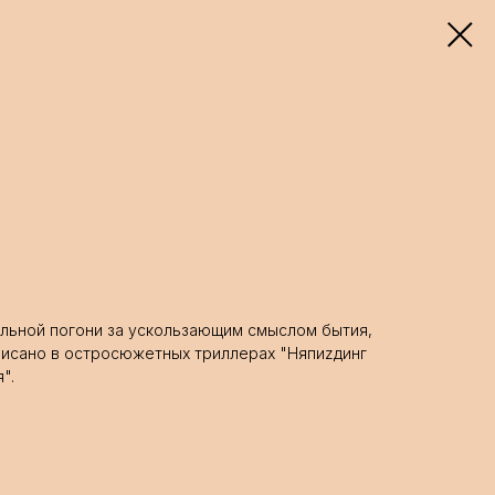
льной погони за ускользающим смыслом бытия,
писано в остросюжетных триллерах "Няпиzдинг
".