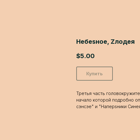
Небеsное, Zлодея
$
5.00
Купить
Третья часть головокружите
начало которой подробно о
сэнсэе" и "Наперsники Синея