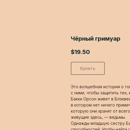
Чёрный гримуар
$
19.50
Купить
Это волшебная история о том
с ними, чтобы защитить тех, 
Бакки Орсон живет в Блэкве
в котором нет ничего примеч
которую они хранят от всего
живущие здесь, — ведьмы.
Однажды младшую сестру Ба
способностей. Чтобы найти с