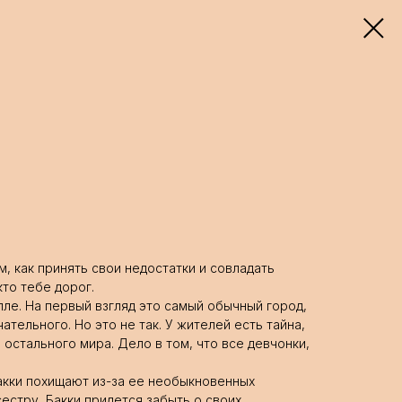
, как принять свои недостатки и совладать
кто тебе дорог.
лле. На первый взгляд это самый обычный город,
ательного. Но это не так. У жителей есть тайна,
 остального мира. Дело в том, что все девчонки,
кки похищают из-за ее необыкновенных
естру, Бакки придется забыть о своих