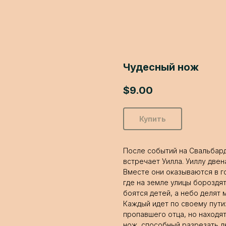
Чудесный нож
$
9.00
Купить
После событий на Свальбард
встречает Уилла. Уиллу двен
Вместе они оказываются в г
где на земле улицы бороздя
боятся детей, а небо делят
Каждый идет по своему пути
пропавшего отца, но находя
нож, способный разрезать л