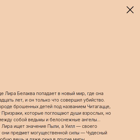
е Лира Белаква попадает в новый мир, где она
адцать лет, и он только что совершил убийство.
ороде брошенных детей под названием Читагацце,
т Призраки, которые поглощают души взрослых, но
 между собой ведьмы и белоснежные ангелы…
: Лира ищет значение Пыли, а Уилл — своего
т они предмет могущественной силы — Чудесный
юбую вещь и даже окна в другие миры…