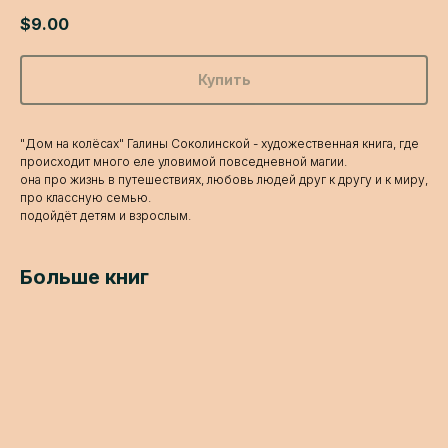
$
9.00
Купить
"Дом на колёсах" Галины Соколинской - художественная книга, где
происходит много еле уловимой повседневной магии.
она про жизнь в путешествиях, любовь людей друг к другу и к миру,
про классную семью.
подойдёт детям и взрослым.
Больше книг