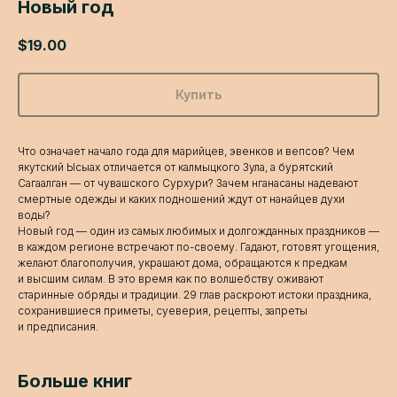
Новый год
$
19.00
Купить
Что означает начало года для марийцев, эвенков и вепсов? Чем
якутский Ысыах отличается от калмыцкого Зула, а бурятский
Сагаалган — от чувашского Сурхури? Зачем нганасаны надевают
смертные одежды и каких подношений ждут от нанайцев духи
воды?
Новый год — один из самых любимых и долгожданных праздников —
в каждом регионе встречают по-своему. Гадают, готовят угощения,
желают благополучия, украшают дома, обращаются к предкам
и высшим силам. В это время как по волшебству оживают
старинные обряды и традиции. 29 глав раскроют истоки праздника,
сохранившиеся приметы, суеверия, рецепты, запреты
и предписания.
Больше книг