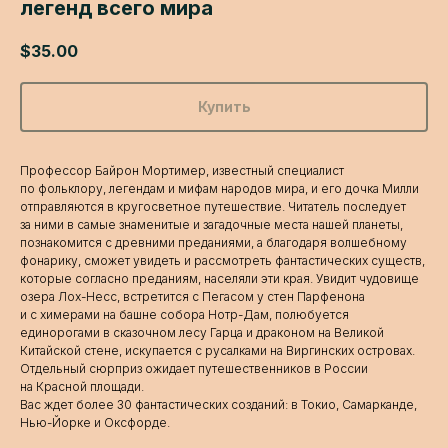
легенд всего мира
$
35.00
Купить
Профессор Байрон Мортимер, известный специалист
по фольклору, легендам и мифам народов мира, и его дочка Милли
отправляются в кругосветное путешествие. Читатель последует
за ними в самые знаменитые и загадочные места нашей планеты,
познакомится с древними преданиями, а благодаря волшебному
фонарику, сможет увидеть и рассмотреть фантастических существ,
которые согласно преданиям, населяли эти края. Увидит чудовище
озера Лох-Несс, встретится с Пегасом у стен Парфенона
и с химерами на башне собора Нотр-Дам, полюбуется
единорогами в сказочном лесу Гарца и драконом на Великой
Китайской стене, искупается с русалками на Виргинских островах.
Отдельный сюрприз ожидает путешественников в России
на Красной площади.
Вас ждет более 30 фантастических созданий: в Токио, Самарканде,
Нью-Йорке и Оксфорде.