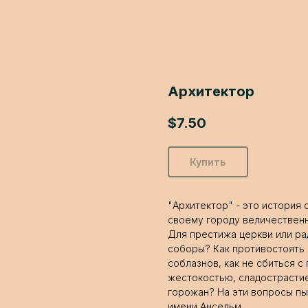
Архитектор
$
7.50
Купить
"Архитектор" - это история
своему городу величествен
Для престижа церкви или р
соборы? Как противостоять
соблазнов, как не сбиться с
жестокостью, сладострасти
горожан? На эти вопросы пы
имени Ансельм.