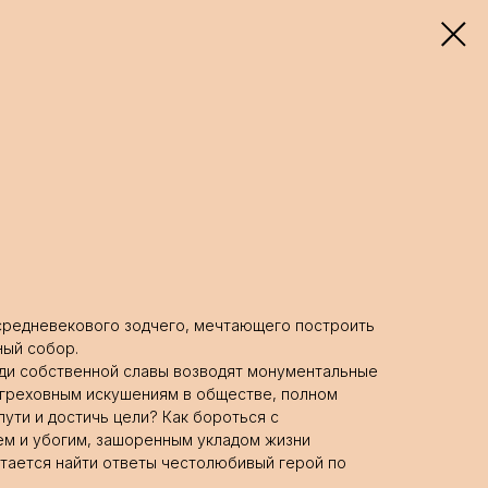
 средневекового зодчего, мечтающего построить
ный собор.
ади собственной славы возводят монументальные
 греховным искушениям в обществе, полном
 пути и достичь цели? Как бороться с
ем и убогим, зашоренным укладом жизни
тается найти ответы честолюбивый герой по