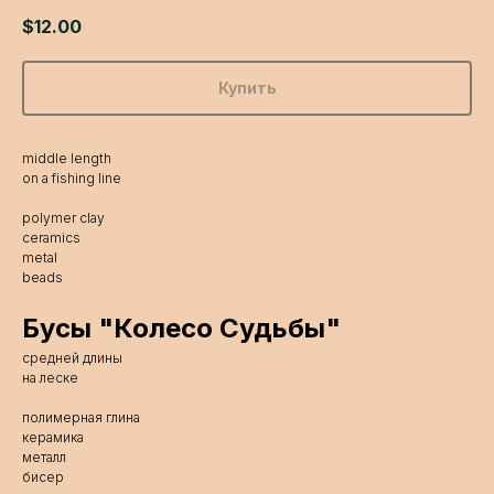
$
12.00
Купить
middle length
on a fishing line
polymer clay
ceramics
metal
beads
Бусы "Колесо Судьбы"
средней длины
на леске
полимерная глина
керамика
металл
бисер