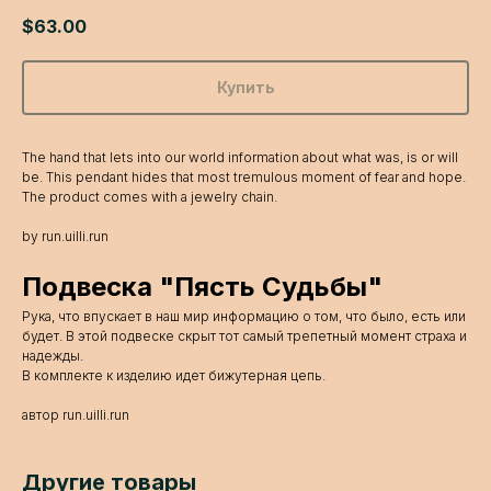
$
63.00
Купить
The hand that lets into our world information about what was, is or will
be. This pendant hides that most tremulous moment of fear and hope.
The product comes with a jewelry chain.
by run.uilli.run
Подвеска "Пясть Судьбы"
Рука, что впускает в наш мир информацию о том, что было, есть или
будет. В этой подвеске скрыт тот самый трепетный момент страха и
надежды.
В комплекте к изделию идет бижутерная цепь.
автор run.uilli.run
Другие товары