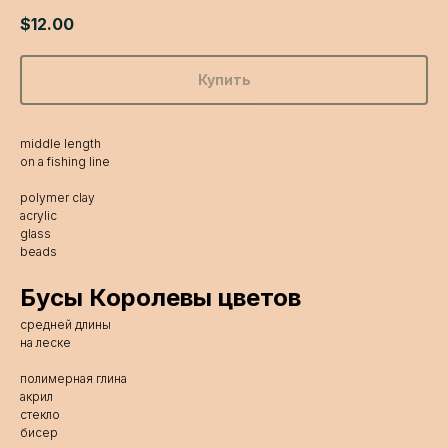
$
12.00
Купить
middle length
on a fishing line
polymer clay
acrylic
glass
beads
Бусы Королевы цветов
средней длины
на леске
полимерная глина
акрил
стекло
бисер