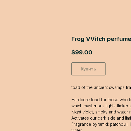
Frog VVitch perfume
$
99.00
Купить
toad of the ancient swamps fr
Hardcore toad for those who l
which mysterious lights flicker a
Night violet, smoky and water
Activates our dark side and lim
Fragrance pyramid: patchouli, 
violet