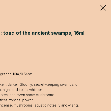
: toad of the ancient swamps, 16ml
agrance 16ml/0.54oz
ike it darker. Gloomy, secret-keeping swamps, on
t night and spirits whisper.
 notes; and even some mushrooms...
itless mystical power
incense, mushrooms, aquatic notes, ylang-ylang,