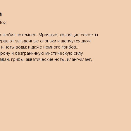
h
4oz
то любит потемнее. Мрачные, хранящие секреты
ерцают загадочные огоньки и шепчутся духи.
 и ноты воды; и даже немного грибов…
орону и безграничную мистическую силу
адан, грибы, акватические ноты, иланг-иланг,