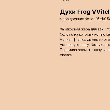
Духи Frog VVitc
жаба древних болот 16ml/0.5
Хардкорная жаба для тех, к
болота, на которых ночью м
Ночная фиалка, дымные ноты
Активирует нашу тёмную ст
Пирамида аромата: пачули, л
фиалка