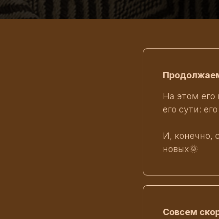
Продолжаем
На этом его
его сути: ег
И, конечно,
новых🌞
Совсем скор