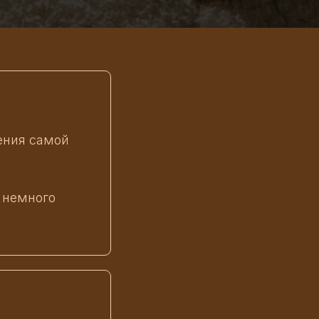
ения самой
 немного