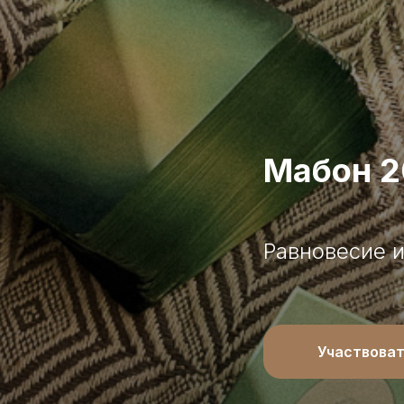
Мабон 
Равновесие и
Участвова