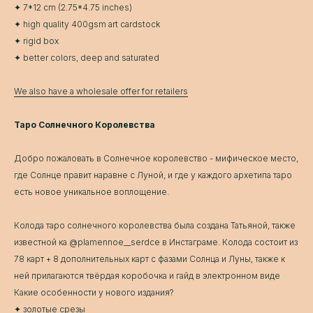
✦ 7*12 cm (2.75*4.75 inches)
✦ high quality 400gsm art cardstock
✦ rigid box
✦ better colors, deep and saturated
We also have a wholesale offer for retailers
Таро Солнечного Королевства
Добро пожаловать в Солнечное королевство - мифическое место,
где Солнце правит наравне с Луной, и где у каждого архетипа таро
есть новое уникальное воплощение.
Колода таро солнечного королевства была создана Татьяной, также
известной ка @plamennoe__serdce в Инстаграме. Колода состоит из
78 карт + 8 дополнительных карт с фазами Солнца и Луны, также к
ней прилагаются твёрдая коробочка и гайд в электронном виде
Какие особенности у нового издания?
✦ золотые срезы